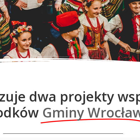
izuje dwa projekty w
odków
Gminy Wrocła