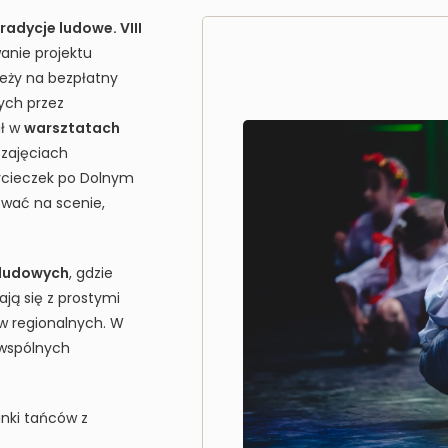
radycje ludowe. VIII
wanie projektu
ieży na bezpłatny
ch przez
ał w
warsztatach
 zajęciach
ycieczek po Dolnym
ować na scenie,
ludowych
, gdzie
ają się z prostymi
w regionalnych. W
 wspólnych
nki tańców z