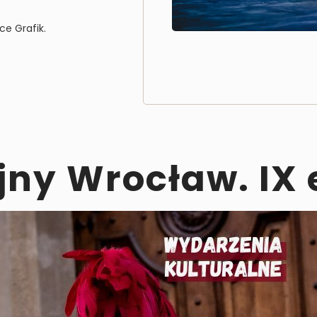
dce
Grafik
.
ny Wrocław. IX 