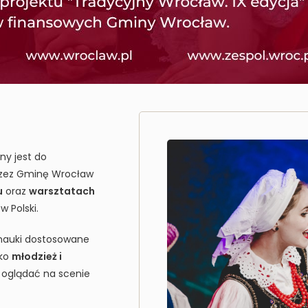
ny jest do
przez Gminę Wrocław
u
oraz
warsztatach
w Polski.
 nauki dostosowane
lko
młodzież i
 oglądać na scenie