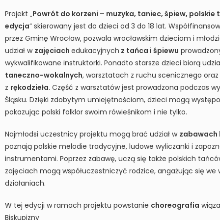
Projekt „
Powrót do korzeni – muzyka, taniec, śpiew, polskie t
edycja
” skierowany jest do dzieci od 3 do 18 lat. Współfinanso
przez
Gminę Wrocław
, pozwala wrocławskim dzieciom i młodz
udział w
zajęciach
edukacyjnych
z tańca i śpiewu
prowadzony
wykwalifikowane
instruktorki
. Ponadto starsze dzieci biorą udzi
taneczno-wokalnych
, warsztatach z ruchu scenicznego oraz
z
rękodzieła
. Część z warsztatów jest prowadzona podczas w
Śląsku. Dzięki zdobytym umiejętnościom, dzieci mogą występ
pokazując polski folklor swoim rówieśnikom i nie tylko.
Najmłodsi uczestnicy projektu mogą brać udział w
zabawach 
poznają polskie melodie tradycyjne, ludowe wyliczanki i zapozn
instrumentami. Poprzez zabawę, uczą się także polskich tańcó
zajęciach mogą współuczestniczyć rodzice, angażując się we
działaniach.
W tej edycji w ramach projektu powstanie
choreografia
wiąza
Biskupizny