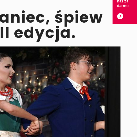
nas za
darmo
aniec, śpiew
II edycja.