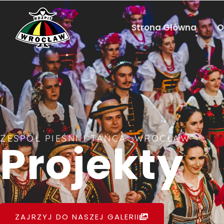
Strona Główna
O
ZESPÓŁ PIEŚNI I TAŃCA „WROCŁAW”
Projekty
ZAJRZYJ DO NASZEJ GALERII