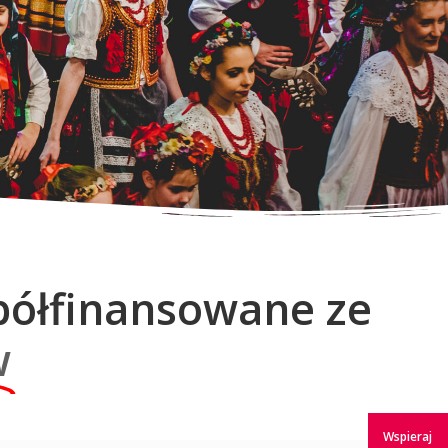
spółfinansowane ze
w
Wspieraj