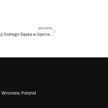
NASTĘPNY
Zespół wystąpi podczas XII Festiwalu Tradycji Dolnego Śląska w Operze Wrocławskiej!
11 Wrocław, Poland