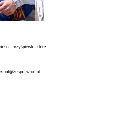
ś
ś
pie
ni i przy
piewki, które
espol@zespol.wroc.pl