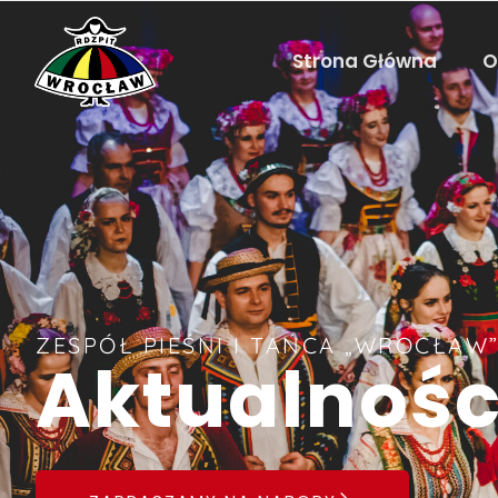
Strona Główna
O
ZESPÓŁ PIEŚNI I TAŃCA „WROCŁAW
Aktualnośc