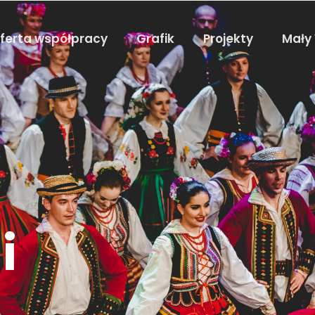
ferta współpracy
Grafik
Projekty
Mały
”
i