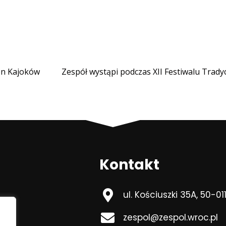
on Kajoków
Kontakt
ul. Kościuszki 35A, 50-0
zespol@zespol.wroc.pl