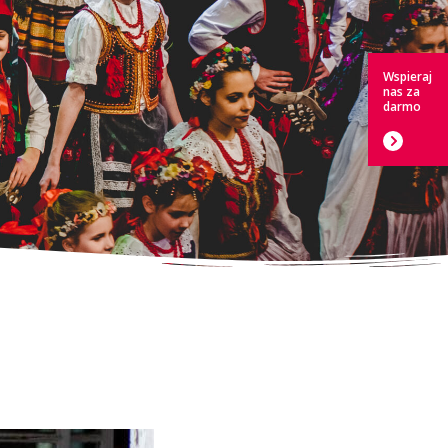
Wspieraj
nas za
darmo