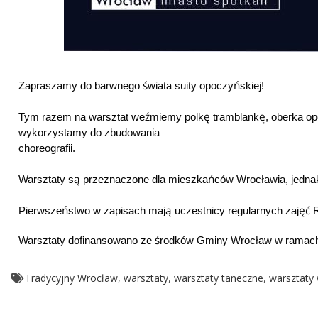
ś
ń
Zapraszamy do barwnego
wiata suity opoczy
skiej!
ź
ę
ę
Tym razem na warsztat we
miemy polk
tramblank
, oberka o
wykorzystamy do zbudowania
choreografii.
ą
ń
ł
Warsztaty s
przeznaczone dla mieszka
ców Wroc
awia, jedn
ń
ą
ęć
Pierwsze
stwo w zapisach maj
uczestnicy regularnych zaj
R
ś
ł
Warsztaty dofinansowano ze
rodków Gminy Wroc
aw w ramach
Tradycyjny Wrocław
,
warsztaty
,
warsztaty taneczne
,
warsztaty