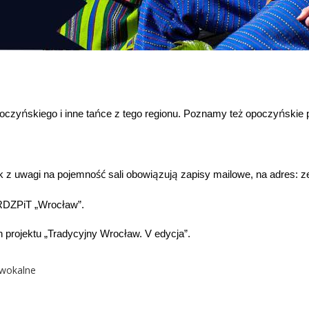
ń
ń
ż
ń
poczy
skiego i inne ta
ce z tego regionu. Poznamy te
opoczy
skie 
ść
ą
ą
ak z uwagi na pojemno
sali obowi
zuj
zapisy mailowe, na adres: z
ł
DZPiT „Wroc
aw”.
ł
 projektu „Tradycyjny Wroc
aw. V edycja”.
 wokalne