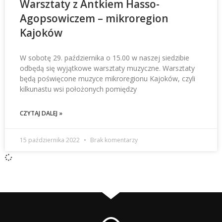
Warsztaty z Antkiem Hasso-
Agopsowiczem – mikroregion
Kajoków
W sobotę 29. października o 15.00 w naszej siedzibie
odbędą się wyjątkowe warsztaty muzyczne. Warsztaty
będą poświęcone muzyce mikroregionu Kajoków, czyli
kilkunastu wsi położonych pomiędzy
CZYTAJ DALEJ »
15 października 2022
Brak komentarzy