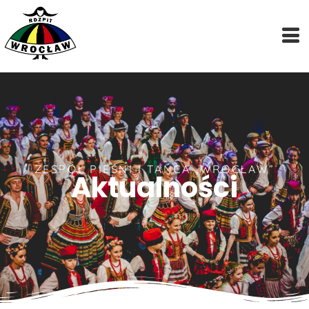
ZESPÓŁ PIEŚNI I TAŃCA „WROCŁAW”
Aktualności